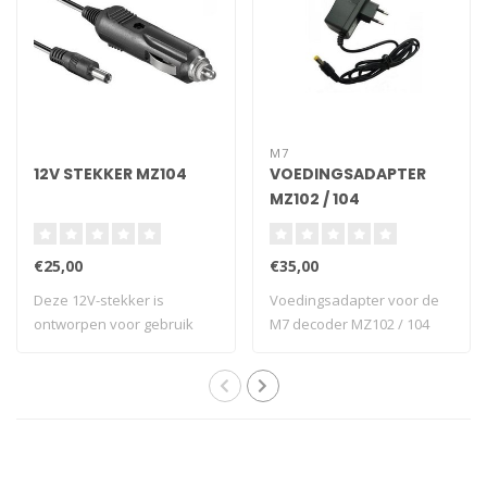
M7
12V STEKKER MZ104
VOEDINGSADAPTER
MZ102 / 104
€25,00
€35,00
Deze 12V-stekker is
Voedingsadapter voor de
ontworpen voor gebruik
M7 decoder MZ102 / 104
met de MZ104 in d..