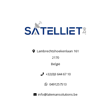
Lambrechtshoekenlaan 161
2170
België
+32(0)3 644 67 10
0491257513
info@lalemansolutions.be