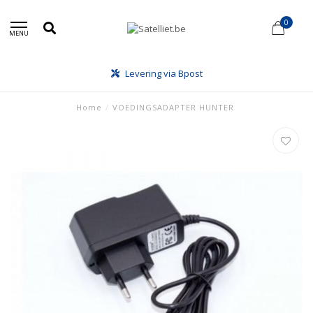
0
MENU
Levering via Bpost
Home
/
VOEDINGSADAPTER HUNTER