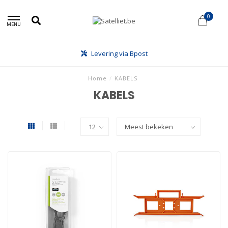
0
MENU
Levering via Bpost
Home
/
KABELS
KABELS