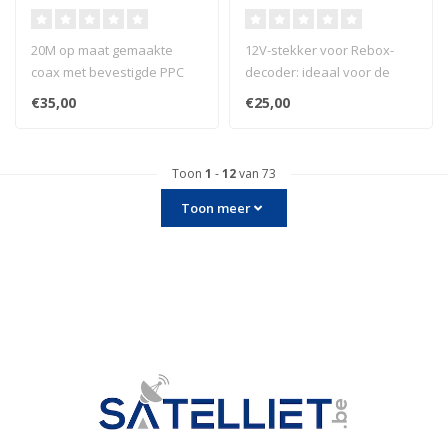
20M op maat gemaakte
12V-stekker voor Rebox-
coax met bevestigde PPC
decoder: ideaal voor de
connectoren.
camper!
€35,00
€25,00
Toon
1
-
12
van 73
Toon meer