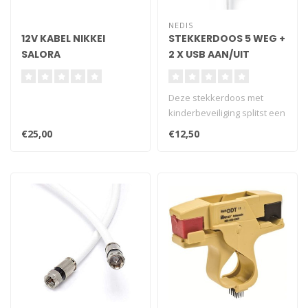
NEDIS
12V KABEL NIKKEI
STEKKERDOOS 5 WEG +
SALORA
2 X USB AAN/UIT
Deze stekkerdoos met
kinderbeveiliging splitst een
wandcontactdoos in vijf
€25,00
€12,50
stopc..