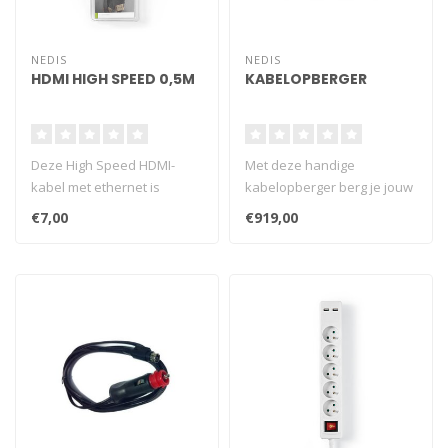
NEDIS
NEDIS
HDMI HIGH SPEED 0,5M
KABELOPBERGER
Deze High Speed HDMI-
Met deze handige
kabel met ethernet is
kabelopberger berg je jouw
geschikt voor het
coaxkabel altijd veilig en
€7,00
€919,00
netwerken van appar..
overzicht..