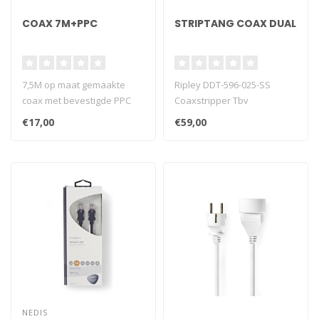
COAX 7M+PPC
STRIPTANG COAX DUAL
7,5M op maat gemaakte
Ripley DDT-596-025-SS
coax met bevestigde PPC
Coaxstripper Tbv
connectoren.
RG59/RG6/RG7
€17,00
€59,00
NEDIS