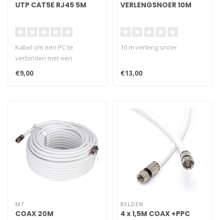
UTP CAT5E RJ45 5M
VERLENGSNOER 10M
Kabel om een PC te
10 m verleng snoer
verbinden met een
thuisnetwerk.
€9,00
€13,00
M7
BELDEN
COAX 20M
4 x 1,5M COAX +PPC