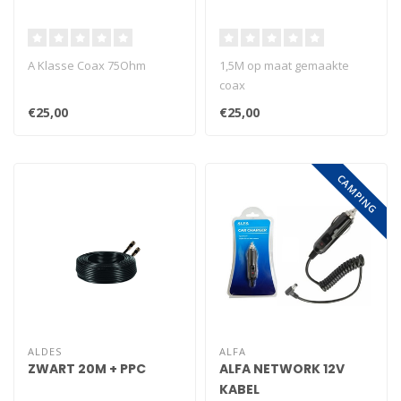
A Klasse Coax 75Ohm
1,5M op maat gemaakte
coax
€25,00
€25,00
CAMPING
ALDES
ALFA
ZWART 20M + PPC
ALFA NETWORK 12V
KABEL