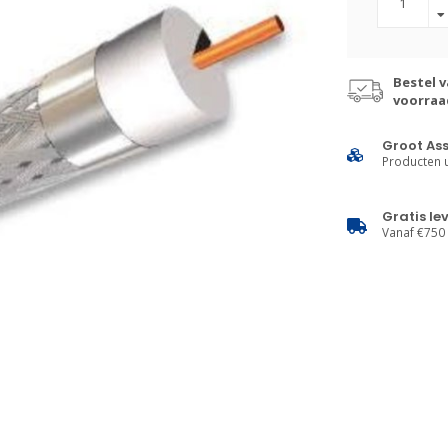
Bestel v
voorraa
Groot As
Producten u
Gratis le
Vanaf €750