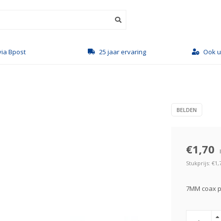
via Bpost
25 jaar ervaring
Ook u
BELDEN
€1,70
Stukprijs: €1,
7MM coax p