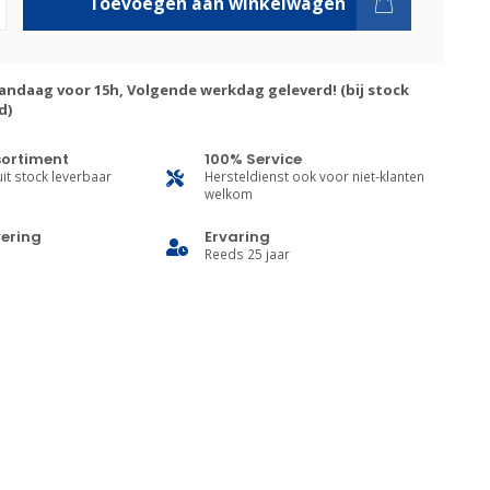
Toevoegen aan winkelwagen
andaag voor 15h, Volgende werkdag geleverd! (bij stock
d)
sortiment
100% Service
it stock leverbaar
Hersteldienst ook voor niet-klanten
welkom
vering
Ervaring
Reeds 25 jaar