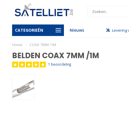
CATEGORIEËN
Nieuws
handel
Gratis levering vanaf €950
Levering 
Home
/
COAX 7MM /1M
BELDEN COAX 7MM /1M
1 beoordeling