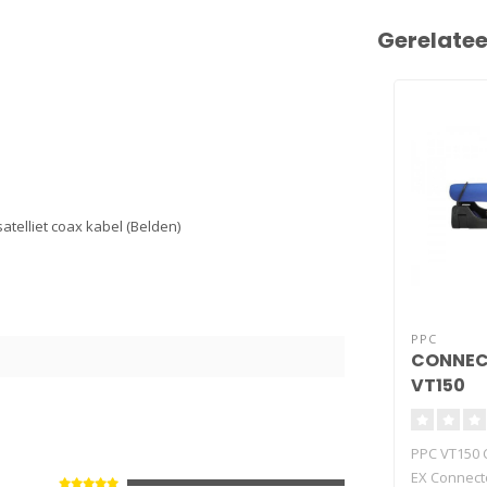
Gerelate
atelliet coax kabel (Belden)
PPC
CONNEC
VT150
PPC VT150 
EX Connect