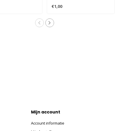
Antenne.
H12
€1,00
€2,
Mijn account
Account informatie