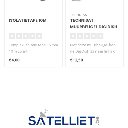
TECHNISAT
ISOLATIETAPE 10M
TECHNISAT
MUURBEUGEL DIGIDISH
Templex isolatie tape 15 mm
Met deze muurbeugel kan
10 m zwart
de DigiDish 33 naar links of
rechts worden gedraaid tot
€4,00
€12,50
..