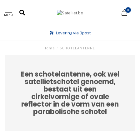
0
MENU
Levering via Bpost
Home
/
SCHOTELANTENNE
Een schotelantenne, ook wel
satellietschotel genoemd,
bestaat uit een
cirkelvormige of ovale
reflector in de vorm van een
parabolische schotel