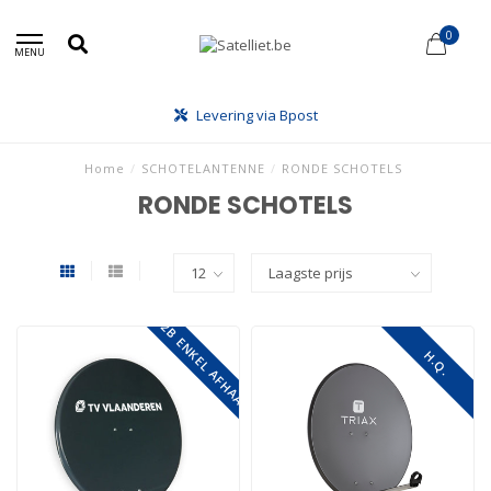
0
MENU
Levering via Bpost
Home
/
SCHOTELANTENNE
/
RONDE SCHOTELS
RONDE SCHOTELS
B2B ENKEL AFHAAL
H.Q.