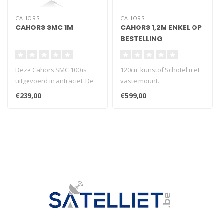
CAHORS
CAHORS
CAHORS SMC 1M
CAHORS 1,2M ENKEL OP
BESTELLING
Deze Cahors SMC 100 is
120cm kunstof Schotel met
uitgevoerd in antraciet. De
vaste mount.
schotelantenne is gemaakt
SPECIALE LEVERING, EXTRA
€239,00
€599,00
van..
TRANSPORTKOST ..