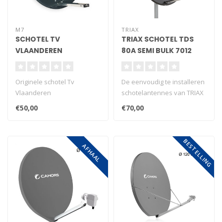
M7
TRIAX
SCHOTEL TV
TRIAX SCHOTEL TDS
VLAANDEREN
80A SEMI BULK 7012
ANTRA (AFHAAL)
Originele schotel Tv
De eenvoudig te installeren
Vlaanderen
schotelantennes van TRIAX
B2B ENKEL AFHAAL
zijn vervaardigd en getest..
€50,00
€70,00
B2B TRANSPORT €40..
BESTELLING
AFHAAL