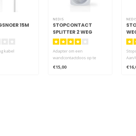
NEDIS
NEDI
GSNOER 15M
STOPCONTACT
ST
SPLITTER 2 WEG
WEG
ng kabel
Adapter om een
Stopc
wandcontactdoos op te
Aan/
splitsen in twee
€15,00
€16,
stopcontacten...