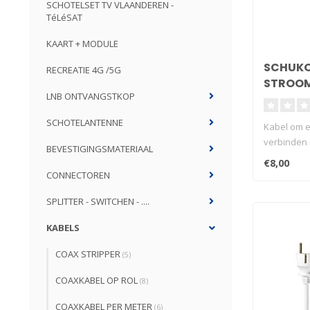
SCHOTELSET TV VLAANDEREN -
TéLéSAT
KAART + MODULE
SCHUK
RECREATIE 4G /5G
STROOM
LNB ONTVANGSTKOP
C13
SCHOTELANTENNE
Kabel om e
verbinden
BEVESTIGINGSMATERIAAL
stopcontac
€8,00
CONNECTOREN
SPLITTER - SWITCHEN - ....
KABELS
COAX STRIPPER
(5)
COAXKABEL OP ROL
(8)
COAXKABEL PER METER
(6)