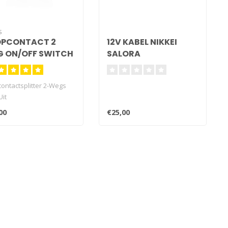
S
OPCONTACT 2
12V KABEL NIKKEI
 ON/OFF SWITCH
SALORA
ontactsplitter 2-Wegs
Uit
00
€25,00