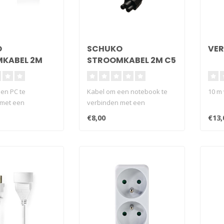
O
SCHUKO
VER
KABEL 2M
STROOMKABEL 2M C5
en PC te
Kabel om een notebook te
10 m
 met een
verbinden met een
t.
stopcontact.
€8,00
€13,