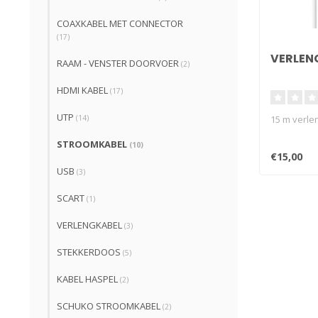
COAXKABEL MET CONNECTOR
(17)
VERLEN
RAAM - VENSTER DOORVOER
(2)
HDMI KABEL
(17)
UTP
15 m verle
(14)
STROOMKABEL
(10)
€15,00
USB
(3)
SCART
(1)
VERLENGKABEL
(3)
STEKKERDOOS
(5)
KABEL HASPEL
(2)
SCHUKO STROOMKABEL
(2)