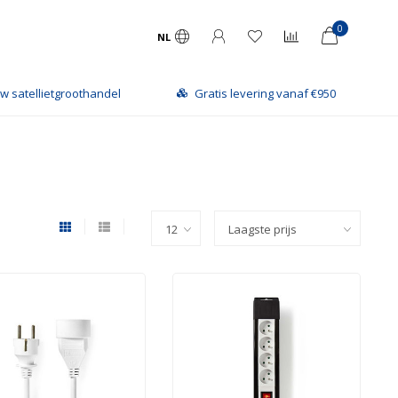
0
NL
w satellietgroothandel
Gratis levering vanaf €950