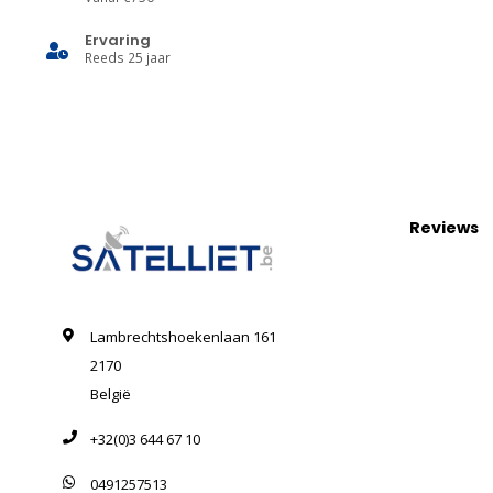
Ervaring
Reeds 25 jaar
Reviews
Lambrechtshoekenlaan 161
2170
België
+32(0)3 644 67 10
0491257513