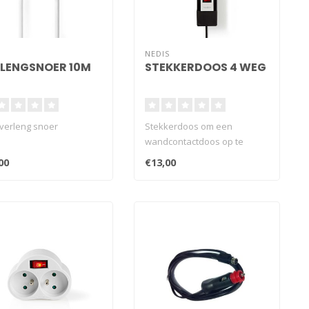
NEDIS
LENGSNOER 10M
STEKKERDOOS 4 WEG
 verleng snoer
Stekkerdoos om een
wandcontactdoos op te
splitsen in vier
00
€13,00
stopcontacten. De stek..