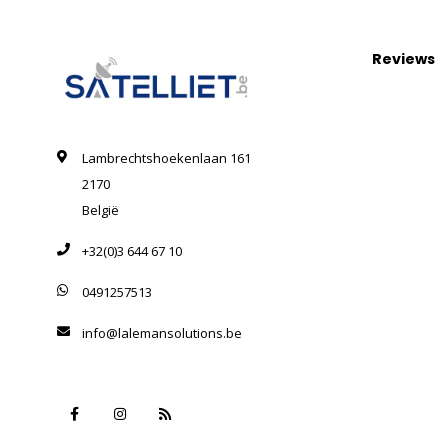
Reviews
Lambrechtshoekenlaan 161
2170
België
+32(0)3 644 67 10
0491257513
info@lalemansolutions.be