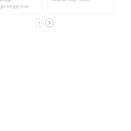
ger berg je jouw
het
tijd..