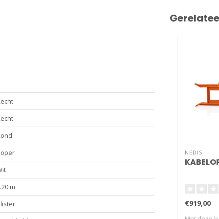
Gerelate
echt
echt
Rond
Koper
NEDIS
KABELO
it
.20 m
€919,00
lister
Met deze h