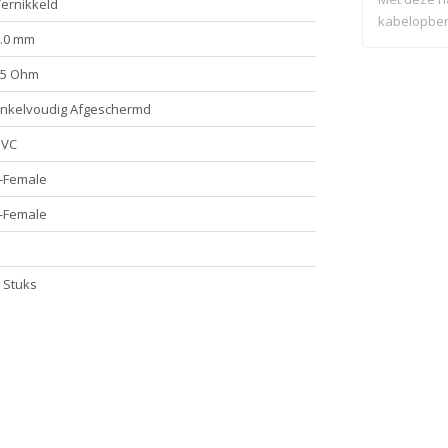
ernikkeld
kabelopber
.0 mm
coaxkabel al
75 Ohm
nkelvoudig Afgeschermd
PVC
-Female
-Female
 Stuks