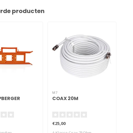
erde producten
M7
PBERGER
COAX 20M
KA
ZW
€25,00
€8,
andige
A Klasse Coax 75Ohm
100 