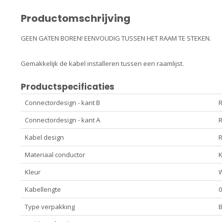
Productomschrijving
GEEN GATEN BOREN! EENVOUDIG TUSSEN HET RAAM TE STEKEN.
Gemakkelijk de kabel installeren tussen een raamlijst.
Productspecificaties
Connectordesign - kant B
R
Connectordesign - kant A
R
Kabel design
Materiaal conductor
Kleur
W
Kabellengte
0
Type verpakking
B