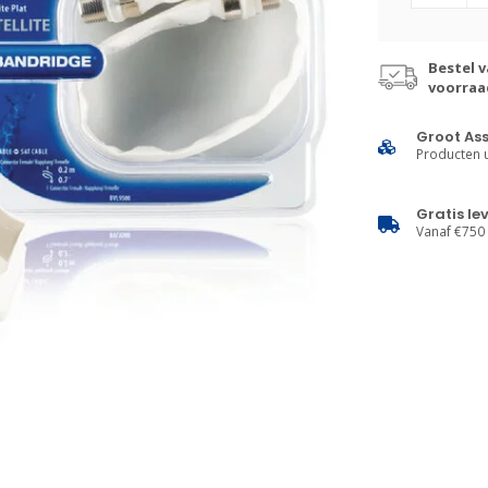
Bestel v
voorraa
Groot As
Producten u
Gratis le
Vanaf €750