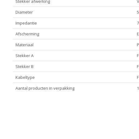
Stekker afwerking
V
Diameter
5
Impedantie
Afscherming
E
Materiaal
Stekker A
F
Stekker B
F
Kabeltype
F
Aantal producten in verpakking
1