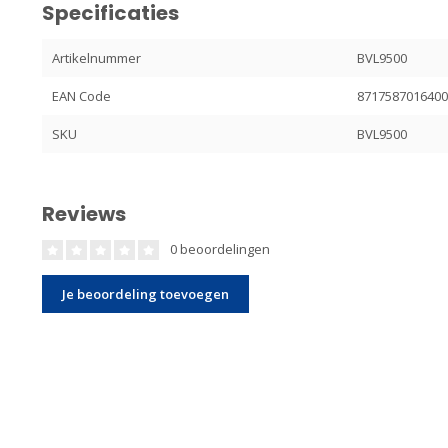
Specificaties
Artikelnummer
BVL9500
EAN Code
871758701640
SKU
BVL9500
Reviews
0 beoordelingen
Je beoordeling toevoegen