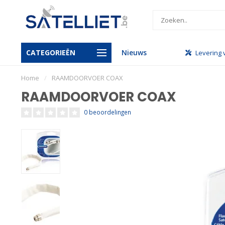
CATEGORIEËN
Nieuws
handel
Gratis levering vanaf €950
Levering 
Home
/
RAAMDOORVOER COAX
RAAMDOORVOER COAX
0 beoordelingen