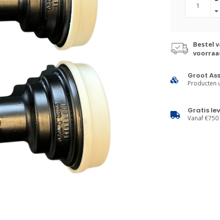
Bestel v
voorraa
Groot As
Producten u
Gratis le
Vanaf €750