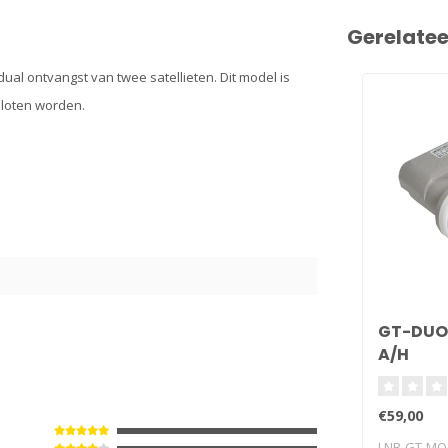
Gerelate
al ontvangst van twee satellieten. Dit model is
sloten worden.
GT-DUO
A/H
€59,00
LNB-GT-MO4