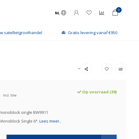
0
NL
w satellietgroothandel
Gratis levering vanaf €950
Op voorraad (39)
Incl. btw
 monoblock single BW9911
Monoblock Single 6°.
Lees meer..