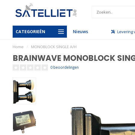
CATEGORIEËN
Nieuws
handel
Gratis levering vanaf €950
Levering 
Home
/
MONOBLOCK SINGLE A/H
BRAINWAVE MONOBLOCK SING
0 beoordelingen