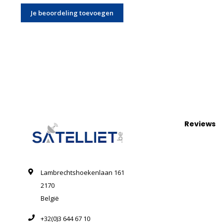
Je beoordeling toevoegen
Reviews
Lambrechtshoekenlaan 161
2170
België
+32(0)3 644 67 10