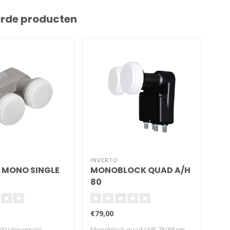
erde producten
INVERTO
REL
 MONO SINGLE
MONOBLOCK QUAD A/H
DU
80
M7
€79,00
€59
0 Universele
Monoblock quad LNB 78/88 cm
Dez