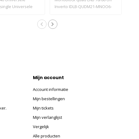
single Universele
Inverto IDLB-QUDM21-MNOO6-
is g
8PP i..
va..
Mijn account
Account informatie
Mijn bestellingen
ker.
Mijn tickets
Mijn verlanglijst
Vergelijk
Alle producten