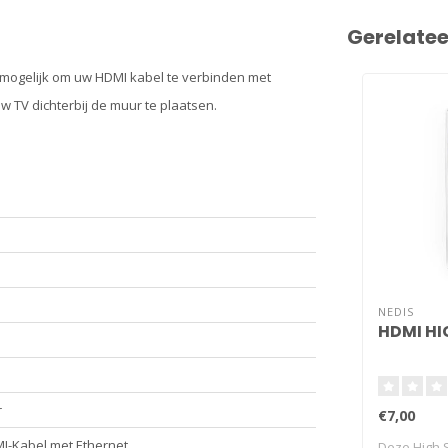
Gerelate
mogelijk om uw HDMI kabel te verbinden met
w TV dichterbij de muur te plaatsen.
NEDIS
HDMI HI
r
€7,00
I-Kabel met Ethernet
Deze High 