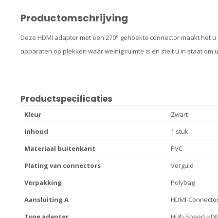
Productomschrijving
Deze HDMI adapter met een 270° gehoekte connector maakt het u 
apparaten op plekken waar weinig ruimte is en stelt u in staat om u
Productspecificaties
Kleur
Zwart
Inhoud
1 stuk
Materiaal buitenkant
PVC
Plating van connectors
Verguld
Verpakking
Polybag
Aansluiting A
HDMI-Connecto
Type adapter
High Speed HDM