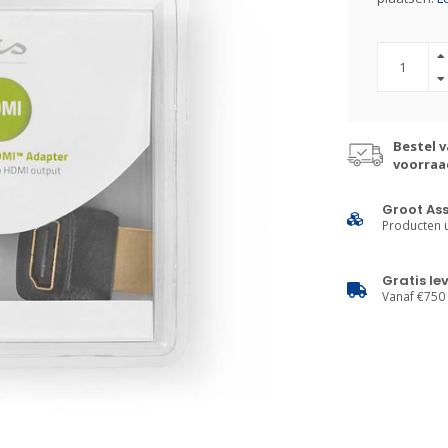
Bestel v
voorraa
Groot As
Producten u
Gratis le
Vanaf €750