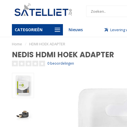
CATEGORIEËN
Nieuws
handel
Gratis levering vanaf €950
Levering 
Home
/
HDMI HOEK ADAPTER
NEDIS HDMI HOEK ADAPTER
0 beoordelingen