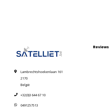
Reviews
Lambrechtshoekenlaan 161
2170
België
+32(0)3 644 67 10
0491257513