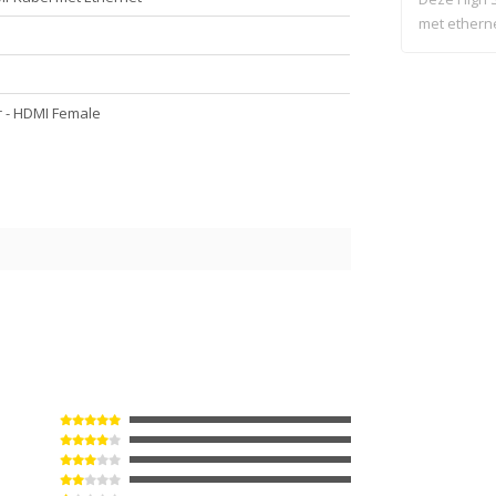
met etherne
het..
 - HDMI Female
3