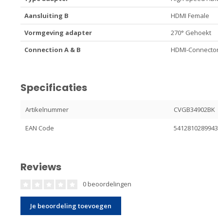
Aansluiting B
HDMI Female
Vormgeving adapter
270° Gehoekt
Connection A & B
HDMI-Connector
Specificaties
Artikelnummer
CVGB34902BK
EAN Code
541281028994
Reviews
0 beoordelingen
Je beoordeling toevoegen