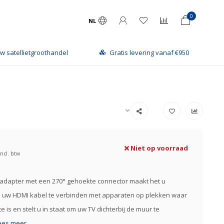
0
NL
w satellietgroothandel
Gratis levering vanaf €950
Niet op voorraad
Incl. btw
adapter met een 270° gehoekte connector maakt het u
m uw HDMI kabel te verbinden met apparaten op plekken waar
e is en stelt u in staat om uw TV dichterbij de muur te
ees meer..