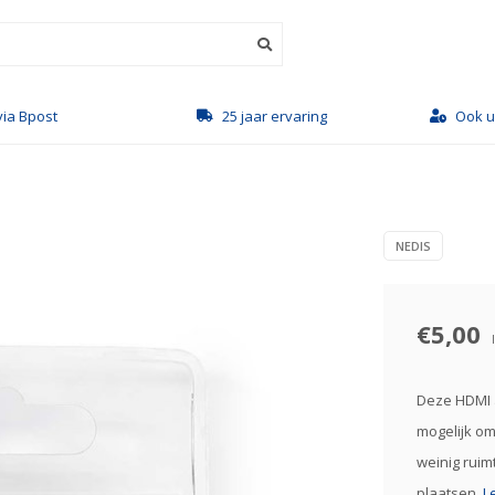
via Bpost
25 jaar ervaring
Ook u
NEDIS
€5,00
Deze HDMI 
mogelijk o
weinig ruimt
plaatsen.
L