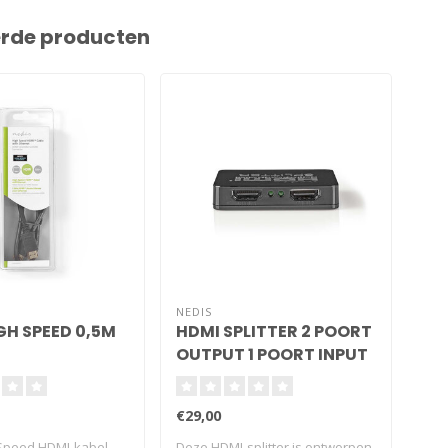
erde producten
NEDIS
GH SPEED 0,5M
HDMI SPLITTER 2 POORT
HD
OUTPUT 1 POORT INPUT
€29,00
€9,
Speed HDMI-kabel
Deze HDMI-splitter is ontworpen
Hig