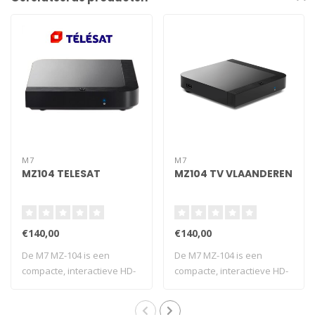
M7
M7
MZ104 TELESAT
MZ104 TV VLAANDEREN
€140,00
€140,00
De M7 MZ-104 is een
De M7 MZ-104 is een
compacte, interactieve HD-
compacte, interactieve HD-
ontvanger met ..
ontvanger met ..