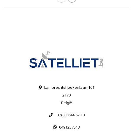
Lambrechtshoekenlaan 161
2170
België
+32(0)3 644 67 10
0491257513