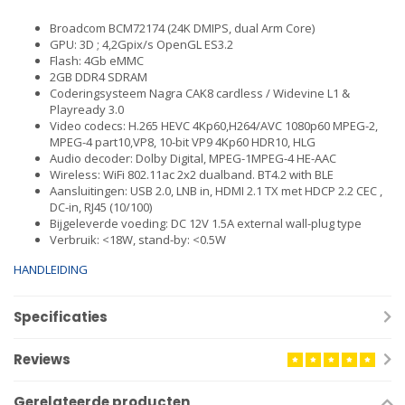
Broadcom BCM72174 (24K DMIPS, dual Arm Core)
GPU: 3D ; 4,2Gpix/s OpenGL ES3.2
Flash: 4Gb eMMC
2GB DDR4 SDRAM
Coderingsysteem Nagra CAK8 cardless / Widevine L1 &
Playready 3.0
Video codecs: H.265 HEVC 4Kp60,H264/AVC 1080p60 MPEG-2,
MPEG-4 part10,VP8, 10-bit VP9 4Kp60 HDR10, HLG
Audio decoder: Dolby Digital, MPEG-1MPEG-4 HE-AAC
Wireless: WiFi 802.11ac 2x2 dualband. BT4.2 with BLE
Aansluitingen: USB 2.0, LNB in, HDMI 2.1 TX met HDCP 2.2 CEC ,
DC-in, RJ45 (10/100)
Bijgeleverde voeding: DC 12V 1.5A external wall-plug type
Verbruik: <18W, stand-by: <0.5W
HANDLEIDING
Specificaties
Reviews
Gerelateerde producten