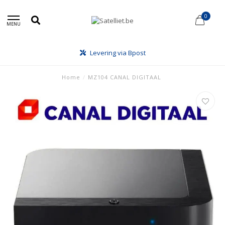
0
MENU
Levering via Bpost
Home
/
MZ104 CANAL DIGITAAL