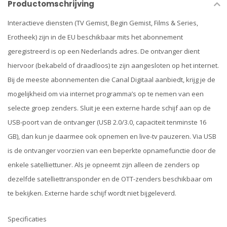
Productomschrijving
Interactieve diensten (TV Gemist, Begin Gemist, Films & Series,
Erotheek) zijn in de EU beschikbaar mits het abonnement
geregistreerd is op een Nederlands adres. De ontvanger dient
hiervoor (bekabeld of draadloos) te zijn aangesloten op het internet.
Bij de meeste abonnementen die Canal Digitaal aanbiedt, krijg je de
mogelijkheid om via internet programma’s op te nemen van een
selecte groep zenders. Sluit je een externe harde schijf aan op de
USB-poort van de ontvanger (USB 2.0/3.0, capaciteit tenminste 16
GB), dan kun je daarmee ook opnemen en live-tv pauzeren. Via USB
is de ontvanger voorzien van een beperkte opnamefunctie door de
enkele satelliettuner. Als je opneemt zijn alleen de zenders op
dezelfde satelliettransponder en de OTT-zenders beschikbaar om
te bekijken. Externe harde schijf wordt niet bijgeleverd.
Specificaties