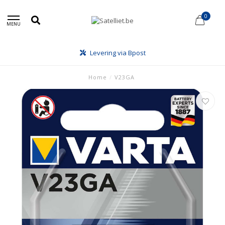
0
MENU
Levering via Bpost
Home
/
V23GA