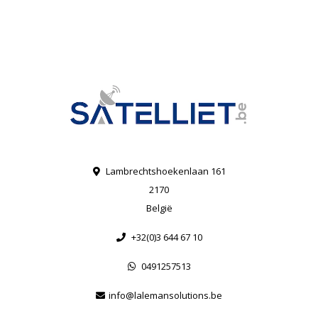
Lambrechtshoekenlaan 161
2170
België
+32(0)3 644 67 10
0491257513
info@lalemansolutions.be