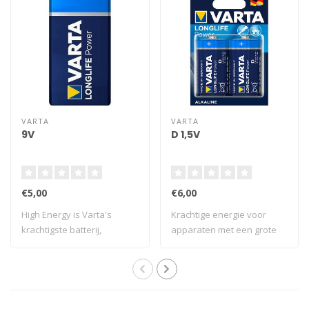
VARTA
VARTA
9V
D 1,5V
€5,00
€6,00
High Energy is Varta's
Krachtige energie voor
krachtigste batterij,
apparaten met een grote
speciaal ontwik..
constante ene..