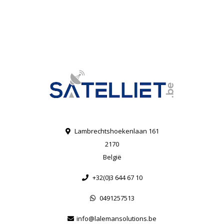
Lambrechtshoekenlaan 161
2170
België
+32(0)3 644 67 10
0491257513
info@lalemansolutions.be