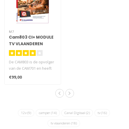
M7
Cam803 CI+ MODULE
TV VLAANDEREN
De CAM803 is de opvolger
van de CAM701 en heeft
net zoals de CAM-701 een
€99,00
geïnte..
12v
(9)
camper
(14)
Canal Digitaal
(2)
tv
(16)
tv vlaanderen
(18)