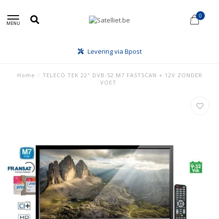
0
MENU
Levering via Bpost
Home
/
TELECO TEK 22" DVB-S2 M7 FASTSCAN + 12V ZONDER
VOET