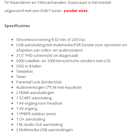
TV Vlaanderen en Télesat kanalen. Daarnaast is het toestel
uitgevoerd met een DVB-T tuner.
zonder voet
.
Specificaties
Stroomvoorziening 9-32 Vdc of 230 Vac
USB-aansluiting met multimedia PVR functie voor opnemen en
afspelen van video- en audiocontent
21,5” FHD scherm(56 cm diagonaal)
5000 satelliet- en 1000 terrestrische zenders met LCN
OSD in 8 talen
Teletekst
Timer
Parental Lock (kinderslot)
Audiovermogen 2*5 W met equalizer
2 HDMI-aansluitingen
1 SCART-aansluiting
1 AV-ingang voor headset
1 AV-ingang
1 YPBPR stekker (mini)
1 Cl+ aansluiting
1 RL Audio Out aansluiting
2 Multimedia USB-aansluitingen