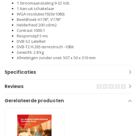
1 Stroomaansluiting 9-32 Vdc
1 Aan-uit schakelaar
WGA resolutie(1920x1080)
Beeldhoek H178°, V178°
Helderheid 200 cd/m2
Contrast 1000:1
Responstijd 5 ms
DVB-S2 satelliet
DVB-T2 H.265 terrestrisch -10Bit
Gewicht: 2.8 kg
Afmetingen zonder voet: 507 x 50 x 310 mm
Specificaties
Reviews
Gerelateerde producten