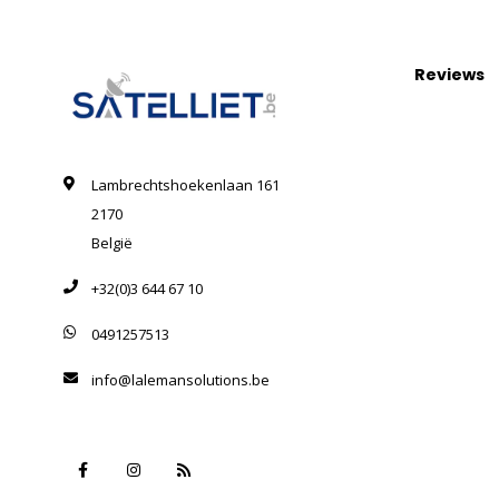
Reviews
Lambrechtshoekenlaan 161
2170
België
+32(0)3 644 67 10
0491257513
info@lalemansolutions.be