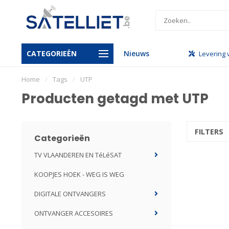
CATEGORIEËN
Nieuws
handel
Gratis levering vanaf €950
Levering 
Home
/
Tags
/
UTP
Producten getagd met UTP
FILTERS
Categorieën
TV VLAANDEREN EN TéLéSAT
KOOPJES HOEK - WEG IS WEG
DIGITALE ONTVANGERS
ONTVANGER ACCESOIRES