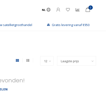
0
NL
w satellietgroothandel
Gratis levering vanaf €950
evonden!
ELEN