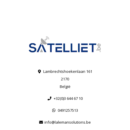
Lambrechtshoekenlaan 161
2170
België
+32(0)3 644 67 10
0491257513
info@lalemansolutions.be