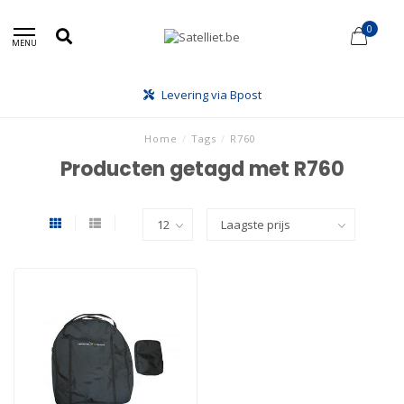
0
MENU
Levering via Bpost
Home
/
Tags
/
R760
Producten getagd met R760