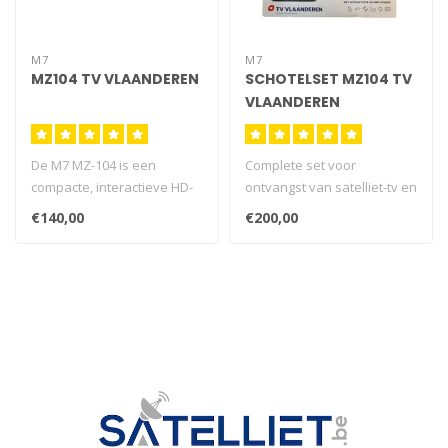
M7
M7
MZ104 TV VLAANDEREN
SCHOTELSET MZ104 TV
VLAANDEREN
De M7 MZ-104 is een
Complete set voor
compacte, interactieve HD-
ontvangst van satelliet-tv en
ontvanger met
–radio. Wil je thuis of in je ..
€140,00
€200,00
geïntegreerde smart..