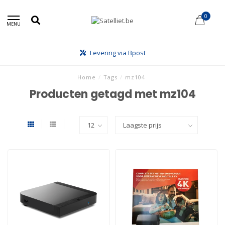
0
MENU
Levering via Bpost
Home
/
Tags
/
mz104
Producten getagd met mz104