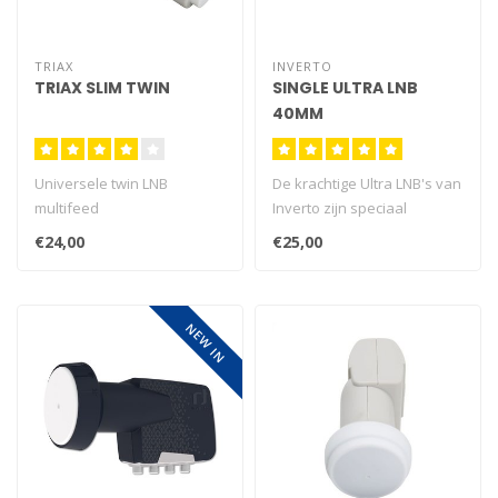
TRIAX
INVERTO
TRIAX SLIM TWIN
SINGLE ULTRA LNB
40MM
Universele twin LNB
De krachtige Ultra LNB's van
multifeed
Inverto zijn speciaal
ontworpen om te kunnen
€24,00
€25,00
werken..
NEW IN