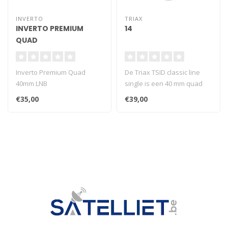
INVERTO
TRIAX
INVERTO PREMIUM
14
QUAD
Inverto Premium Quad
De Triax TSID classic line
40mm LNB
single is een 40 mm quad
LNB van Triax met 4
€35,00
€39,00
uitgange..