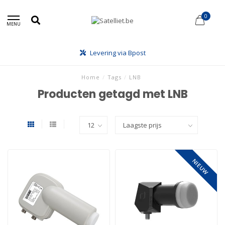
0
MENU
Levering via Bpost
Home
/
Tags
/
LNB
Producten getagd met LNB
NIEUW