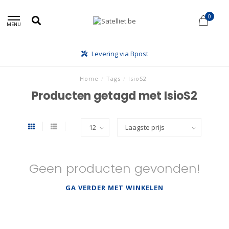
0
MENU
Levering via Bpost
Home
/
Tags
/
IsioS2
Producten getagd met IsioS2
Geen producten gevonden!
GA VERDER MET WINKELEN