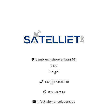
Lambrechtshoekenlaan 161
2170
België
+32(0)3 644 67 10
0491257513
info@lalemansolutions.be