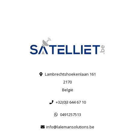
Lambrechtshoekenlaan 161
2170
België
+32(0)3 644 67 10
0491257513
info@lalemansolutions.be