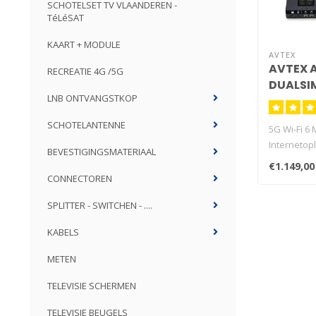
SCHOTELSET TV VLAANDEREN -
TéLéSAT
KAART + MODULE
AVTEX
AVTEX 
RECREATIE 4G /5G
DUALSI
LNB ONTVANGSTKOP
SCHOTELANTENNE
5G Wi-Fi 6 
Internetopl
BEVESTIGINGSMATERIAAL
Dual Sim Ro
€1.149,00
CONNECTOREN
SPLITTER - SWITCHEN - ....
KABELS
METEN
TELEVISIE SCHERMEN
TELEVISIE BEUGELS