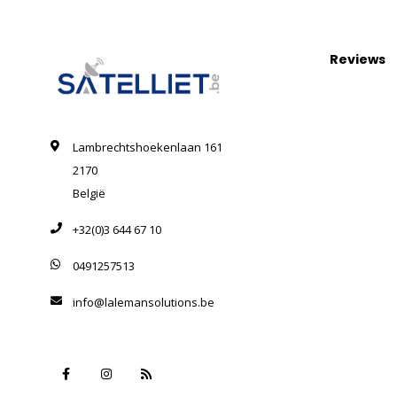
Reviews
Lambrechtshoekenlaan 161
2170
België
+32(0)3 644 67 10
0491257513
info@lalemansolutions.be