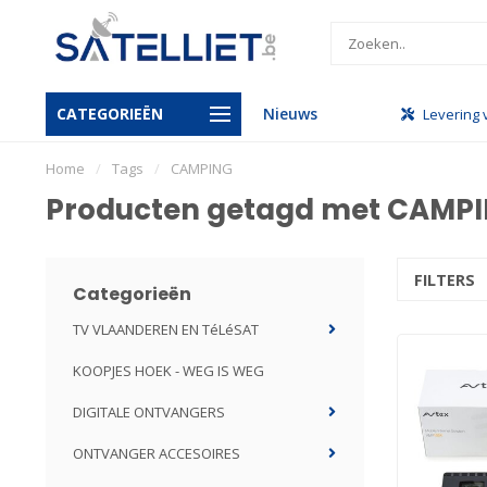
CATEGORIEËN
Nieuws
handel
Gratis levering vanaf €950
Levering 
Home
/
Tags
/
CAMPING
Producten getagd met CAMP
FILTERS
Categorieën
TV VLAANDEREN EN TéLéSAT
KOOPJES HOEK - WEG IS WEG
DIGITALE ONTVANGERS
ONTVANGER ACCESOIRES