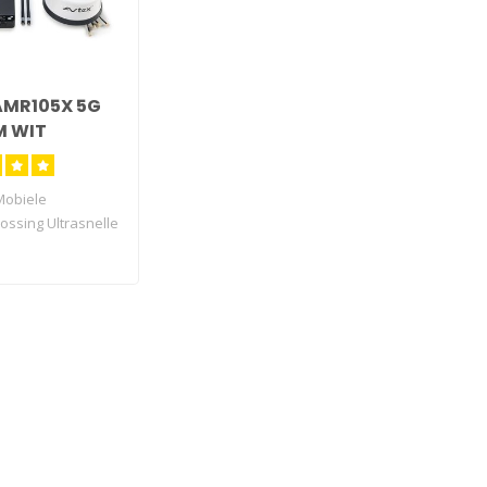
AMR105X 5G
M WIT
Mobiele
ossing Ultrasnelle
uter..