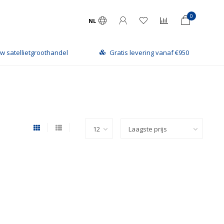
0
NL
w satellietgroothandel
Gratis levering vanaf €950