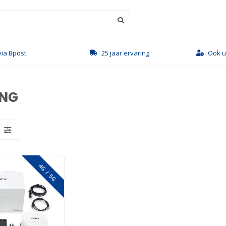
via Bpost
25 jaar ervaring
Ook u
ING
4G / 5G