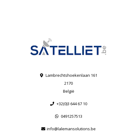
Lambrechtshoekenlaan 161
2170
België
+32(0)3 644 67 10
0491257513
info@lalemansolutions.be