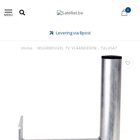
0
MENU
Levering via Bpost
Home
/
MUURBEUGEL TV VLAANDEREN - TéLéSAT