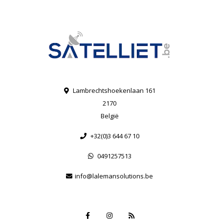
Lambrechtshoekenlaan 161
2170
België
+32(0)3 644 67 10
0491257513
info@lalemansolutions.be