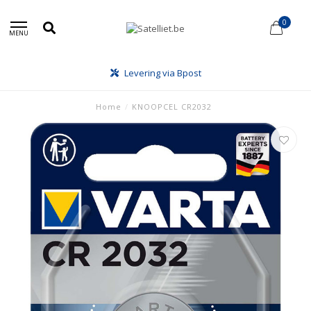
0
MENU
Levering via Bpost
Home
/
KNOOPCEL CR2032