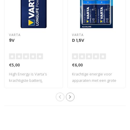
VARTA
VARTA
9V
D 1,5V
€5,00
€6,00
High Energy is Varta's
Krachtige energie voor
krachtigste batterij,
apparaten met een grote
speciaal ontwik..
constante ene..