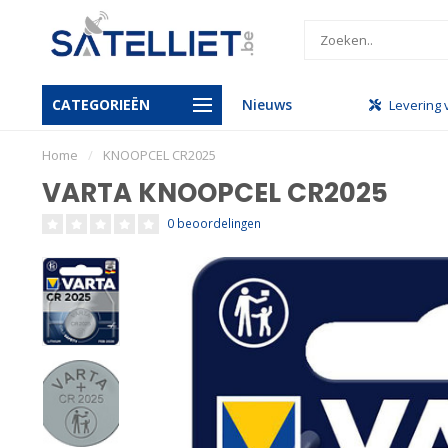
CATEGORIEËN
Nieuws
ndel
Gratis levering vanaf €950
Levering vi
Home
/
KNOOPCEL CR2025
VARTA KNOOPCEL CR2025
0 beoordelingen