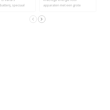
batterij, speciaal
apparaten met een grote
gesc
constante ene..
om .