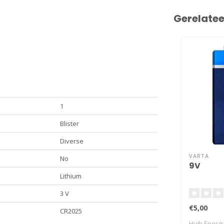
Gerelate
1
Blister
Diverse
VARTA
No
9V
Lithium
3 V
€5,00
CR2025
High Energy