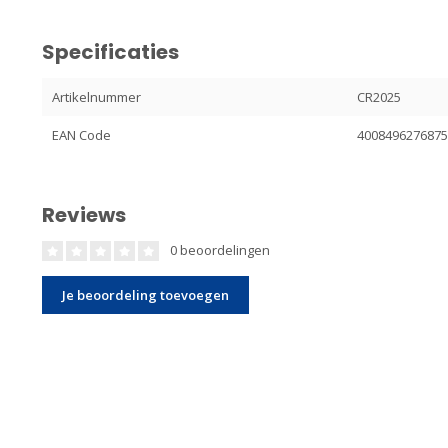
Specificaties
Artikelnummer
CR2025
EAN Code
400849627687
Reviews
0 beoordelingen
Je beoordeling toevoegen