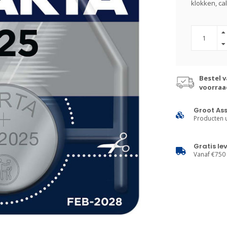
klokken, cal
Bestel v
voorraa
Groot As
Producten u
Gratis le
Vanaf €750