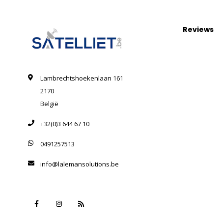
Reviews
Lambrechtshoekenlaan 161
2170
België
+32(0)3 644 67 10
0491257513
info@lalemansolutions.be