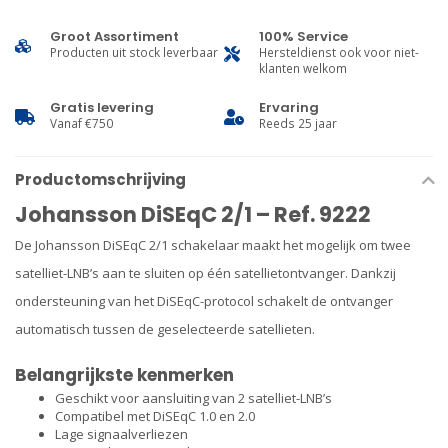
Groot Assortiment
100% Service
Producten uit stock leverbaar
Hersteldienst ook voor niet-
klanten welkom
Gratis levering
Ervaring
Vanaf €750
Reeds 25 jaar
Productomschrijving
Johansson DiSEqC 2/1 – Ref. 9222
De Johansson DiSEqC 2/1 schakelaar maakt het mogelijk om twee
satelliet-LNB’s aan te sluiten op één satellietontvanger. Dankzij
ondersteuning van het DiSEqC-protocol schakelt de ontvanger
automatisch tussen de geselecteerde satellieten.
Belangrijkste kenmerken
Geschikt voor aansluiting van 2 satelliet-LNB’s
Compatibel met DiSEqC 1.0 en 2.0
Lage signaalverliezen