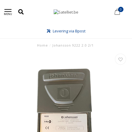
0
MENU
Levering via Bpost
Home
/
Johansson 9222 2.0 2/1