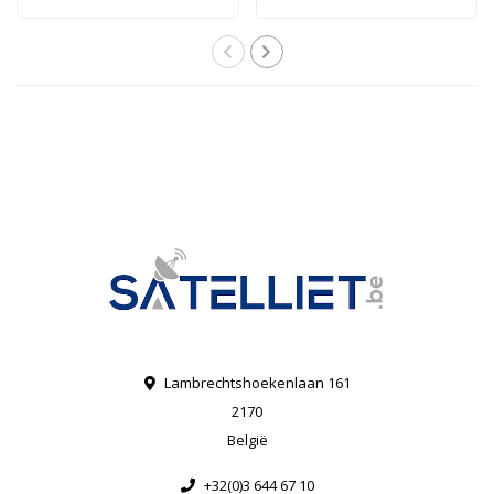
mogelijk om tot..
om twee s..
Lambrechtshoekenlaan 161
2170
België
+32(0)3 644 67 10