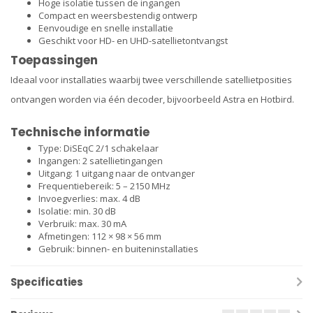
Hoge isolatie tussen de ingangen
Compact en weersbestendig ontwerp
Eenvoudige en snelle installatie
Geschikt voor HD- en UHD-satellietontvangst
Toepassingen
Ideaal voor installaties waarbij twee verschillende satellietposities
ontvangen worden via één decoder, bijvoorbeeld Astra en Hotbird.
Technische informatie
Type: DiSEqC 2/1 schakelaar
Ingangen: 2 satellietingangen
Uitgang: 1 uitgang naar de ontvanger
Frequentiebereik: 5 – 2150 MHz
Invoegverlies: max. 4 dB
Isolatie: min. 30 dB
Verbruik: max. 30 mA
Afmetingen: 112 × 98 × 56 mm
Gebruik: binnen- en buiteninstallaties
Specificaties