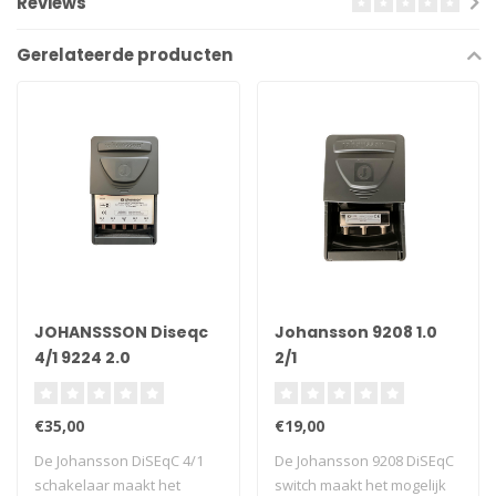
Reviews
Gerelateerde producten
JOHANSSSON Diseqc
Johansson 9208 1.0
4/1 9224 2.0
2/1
€35,00
€19,00
De Johansson DiSEqC 4/1
De Johansson 9208 DiSEqC
schakelaar maakt het
switch maakt het mogelijk