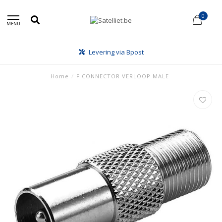
0
MENU
Levering via Bpost
Home
/
F CONNECTOR VERLOOP MALE