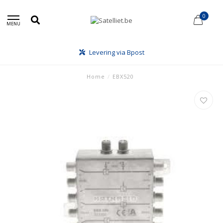
0
MENU
Levering via Bpost
Home
/
EBX520