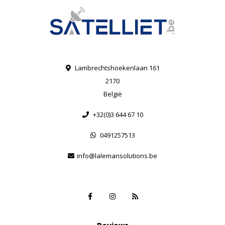
Lambrechtshoekenlaan 161
2170
België
+32(0)3 644 67 10
0491257513
info@lalemansolutions.be