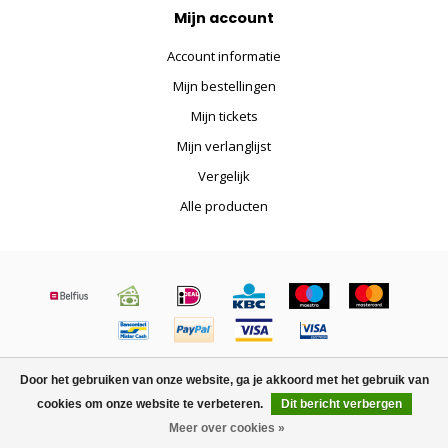
Mijn account
Account informatie
Mijn bestellingen
Mijn tickets
Mijn verlanglijst
Vergelijk
Alle producten
© Copyright 2026 Satelliet.be - Powered by
Lightspeed
-
Lightspeed
Door het gebruiken van onze website, ga je akkoord met het gebruik van
design
by
Dyvelopment
cookies om onze website te verbeteren.
Dit bericht verbergen
Meer over cookies »