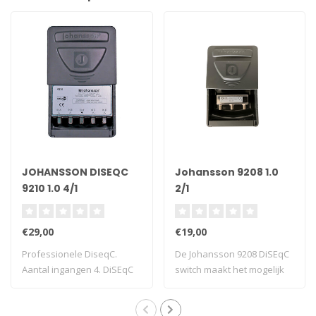
JOHANSSON DISEQC
Johansson 9208 1.0
9210 1.0 4/1
2/1
€29,00
€19,00
Professionele DiseqC.
De Johansson 9208 DiSEqC
Aantal ingangen 4. DiSEqC
switch maakt het mogelijk
1.0-bestur..
om twee s..