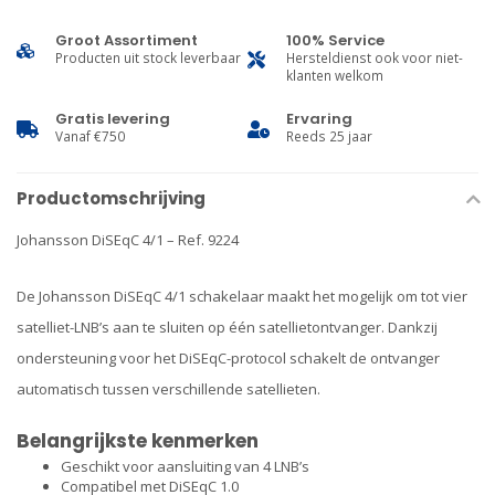
Groot Assortiment
100% Service
Producten uit stock leverbaar
Hersteldienst ook voor niet-
klanten welkom
Gratis levering
Ervaring
Vanaf €750
Reeds 25 jaar
Productomschrijving
Johansson DiSEqC 4/1 – Ref. 9224
De
Johansson
DiSEqC 4/1 schakelaar maakt het mogelijk om tot vier
satelliet-LNB’s aan te sluiten op één satellietontvanger. Dankzij
ondersteuning voor het DiSEqC-protocol schakelt de ontvanger
automatisch tussen verschillende satellieten.
Belangrijkste kenmerken
Geschikt voor aansluiting van 4 LNB’s
Compatibel met DiSEqC 1.0