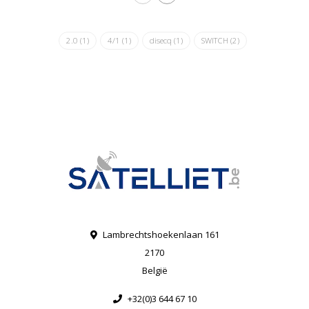
2.0
(1)
4/1
(1)
disecq
(1)
SWITCH
(2)
Lambrechtshoekenlaan 161
2170
België
+32(0)3 644 67 10