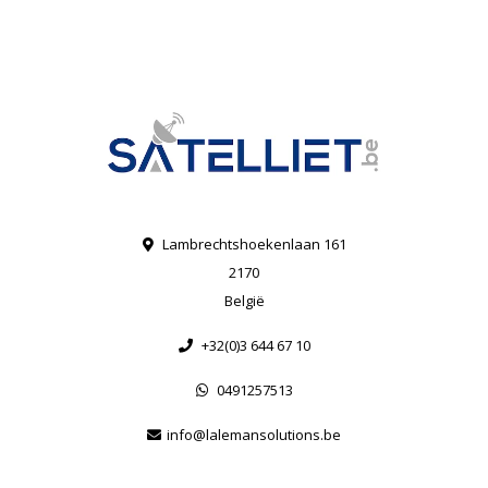
Lambrechtshoekenlaan 161
2170
België
+32(0)3 644 67 10
0491257513
info@lalemansolutions.be