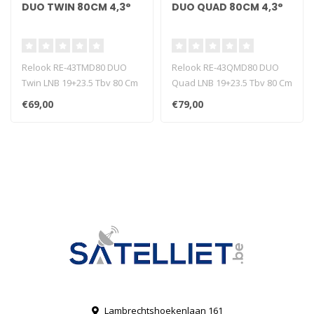
DUO TWIN 80CM 4,3°
DUO QUAD 80CM 4,3°
Relook RE-43TMD80 DUO
Relook RE-43QMD80 DUO
Twin LNB 19+23.5 Tbv 80 Cm
Quad LNB 19+23.5 Tbv 80 Cm
4.3gr
4.3gr
€69,00
€79,00
Lambrechtshoekenlaan 161