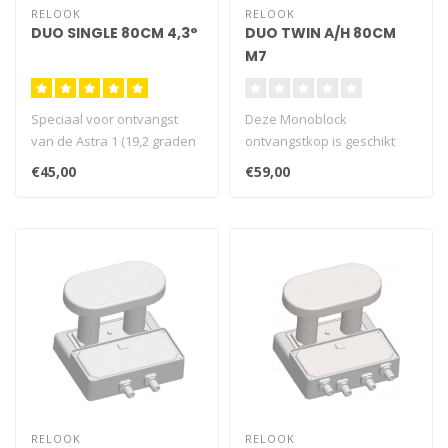
RELOOK
RELOOK
DUO SINGLE 80CM 4,3°
DUO TWIN A/H 80CM
M7
Speciaal voor ontvangst
Deze Monoblock
van de Astra 1 (19,2 graden
ontvangstkop is geschikt
Oost) én de Astra 3 ( 23,5..
voor de ontvangst van het
€45,00
€59,00
volledige zend..
RELOOK
RELOOK