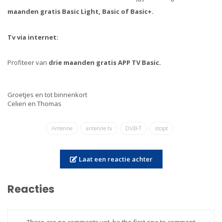
maanden gratis Basic Light, Basic of Basic+.
Tv via internet:
Profiteer van
drie maanden gratis APP TV Basic.
Groetjes en tot binnenkort
Celien en Thomas
Antenne
antenne tv
DVB-T
stopt
Laat een reactie achter
Reacties
There are no comments yet, be the first one to comment