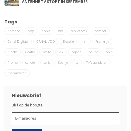
ANTENNE TV STOPT IN SEPTEMBER
Tags
Antenne
App
apple
bib
bibliotheek
camper
Canal Digitaal
CANAL VOD
Elevatie
film
Frankrijk
functie
Gratis
live tv
M7
najaar
online
op tv
Promo
schotel
serie
Spanje
tv
Tv Vlaanderen
tvvlaanderen
Nieuwsbrief
Blijf op de hoogte