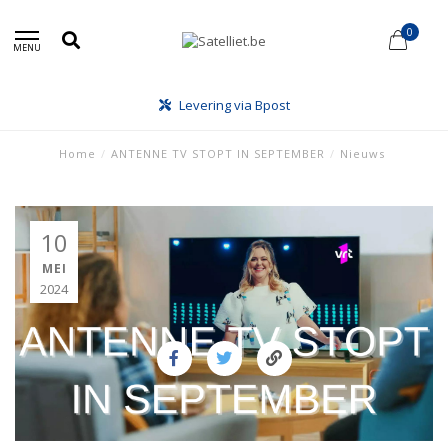
0
MENU
Levering via Bpost
Home
/
ANTENNE TV STOPT IN SEPTEMBER
/
Nieuws
10
MEI
2024