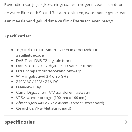
Bovendien kun je je kijkervaring naar een hoger niveau tillen door
de Avtex Bluetooth Sound Bar aan te sluiten, waardoor je geniet van
een meeslepend geluid dat elke film of serie tot leven brengt.
Specificaties:
19,5-inch Full HD Smart TV met ingebouwde HD-
satellietdecoder
DVB-T- en DVB-T2-digitale tuner
DVB-S- en DVB-S2-digitale HD satelliettuner
Ultra compact rand-tot-rand ontwerp
Wi-Fi ingebouwd 2,4 en 5 GHz
240 V AC / 12 V / 24 V DC
Freeview Play
Canal Digitaal en TV Vlaanderen fastscan
VESA-wandmontage (100 mm x 100 mm)
Afmetingen 448 x 257 x 46mm (zonder standaard)
Gewicht 2,7 kg (Met standaard)
Specificaties