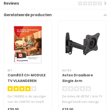
Reviews
Gerelateerde producten
M7
AVTEX
Cam803 CI+ MODULE
Avtex Draaibare
TV VLAANDEREN
Single Arm
Muurbeugel
De CAM803 is de opvolger
De Avtex AK-85TM 1 Arm TV
van de CAM701 en heeft
Beugel biedt een stevige
net zoals de CAM-701 een
en betrouwbare oplossing
€99,00
€39,00