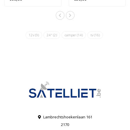
geïnte..
voor..
12v
(9)
24"
(2)
camper
(14)
tv
(16)
Lambrechtshoekenlaan 161
2170