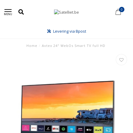
0
MENU
Levering via Bpost
Home
/
Avtex 24" WebOs Smart TV full HD