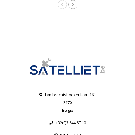
Lambrechtshoekenlaan 161
2170
België
+32(0)3 644 67 10
0491257513