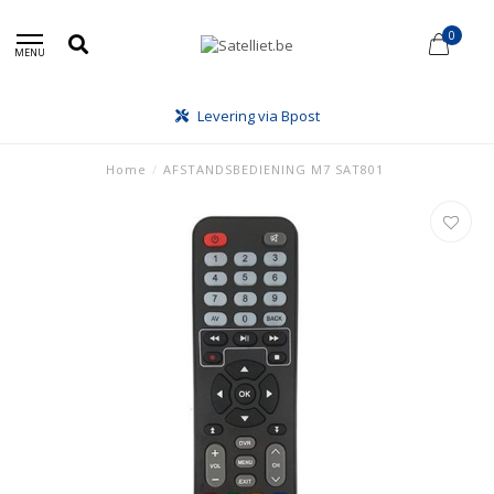
0
MENU
Levering via Bpost
Home
/
AFSTANDSBEDIENING M7 SAT801