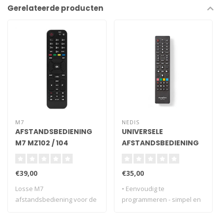
Gerelateerde producten
M7
NEDIS
AFSTANDSBEDIENING
UNIVERSELE
M7 MZ102 / 104
AFSTANDSBEDIENING
€39,00
€35,00
Losse M7
• Eenvoudig te
afstandsbediening voor de
programmeren - simpel en
MZ102/ MZ104
snel in te stellen ..