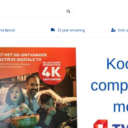
ervaring
Ook uw satellietgroothandel
Grati