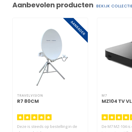
Aanbevolen producten
BEKIJK COLLECTI
AANRADER
TRAVELVISION
M7
R7 80CM
MZ104 TV V
Deze is steeds op bestelling in de
De M7 MZ-104 is