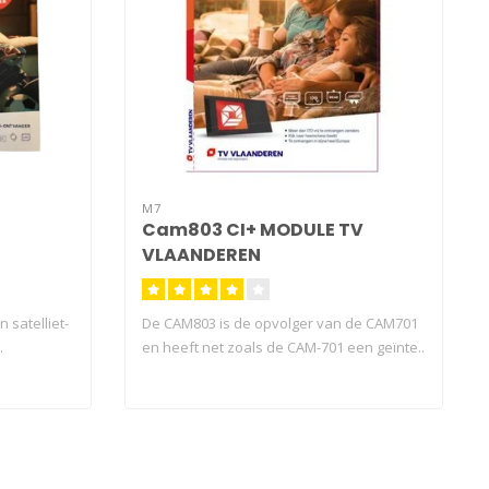
M7
Cam803 CI+ MODULE TV
VLAANDEREN
 satelliet-
De CAM803 is de opvolger van de CAM701
.
en heeft net zoals de CAM-701 een geïnte..