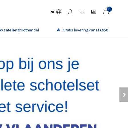
0
NL
s levering vanaf €950
Levering via Bpost