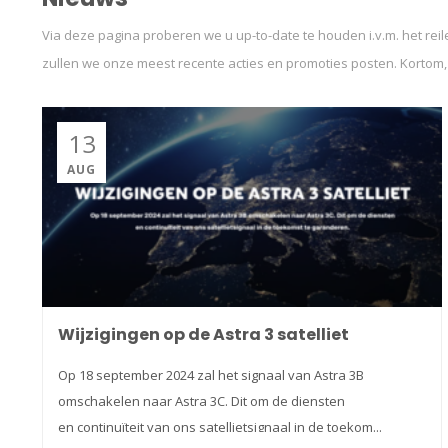
Via deze pagina proberen we u up-to-date te houden i.v.m. het rei
zullen we onze meest recente acties en promoties posten. Kortom,
13
AUG
Wijzigingen op de Astra 3 satelliet
Op 18 september 2024 zal het signaal van Astra 3B
omschakelen naar Astra 3C. Dit om de diensten
en continuïteit van ons satellietsignaal in de toekom...