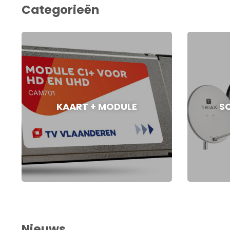
Categorieën
KAART + MODULE
S
Nieuws