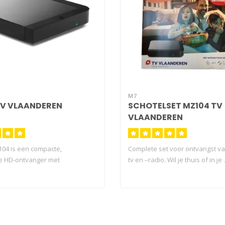
M7
TV VLAANDEREN
SCHOTELSET MZ104 TV
VLAANDEREN
04 is een compacte,
Complete set voor ontvangst van
ve HD-ontvanger met
tv en –radio. Wil je thuis of in je .
rde smart..