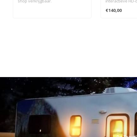
shop verkrijgbaar.
interactieve HD-
geïntegreerde sm
€140,00
De Travel