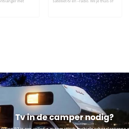
ontvanger met
satelliet-tv en –radio. Wil je thuis of
art..
in je ..
Tv in de camper nodig?
 Vision R7 is een volledig automatisch mobiele schotelantenne o