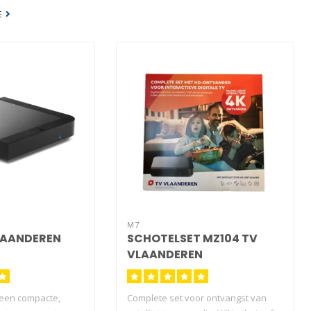
E
M7
LAANDEREN
SCHOTELSET MZ104 TV
VLAANDEREN
 een compacte,
Complete set voor ontvangst van