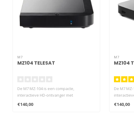
M7
M7
MZ104 TELESAT
MZ104 
De M7 MZ-104 is een compacte,
De M7 MZ-1
interactieve HD-ontvanger met
interactie
geïntegreerde smart..
geïntegree
€140,00
€140,00