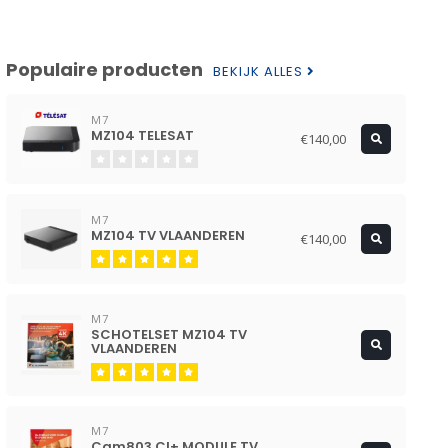
Populaire producten
BEKIJK ALLES
M7
MZ104 TELESAT
€140,00
M7
MZ104 TV VLAANDEREN
€140,00
M7
SCHOTELSET MZ104 TV
VLAANDEREN
M7
Cam803 CI+ MODULE TV