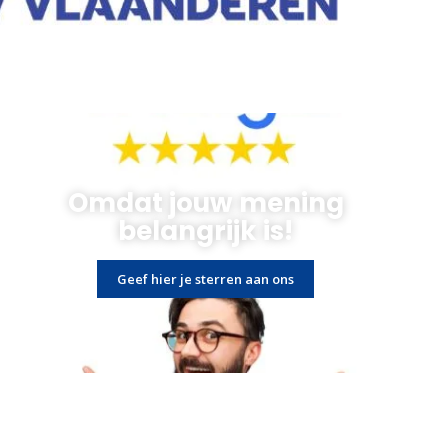
Omdat jouw mening
belangrijk is!
Geef hier je sterren aan ons