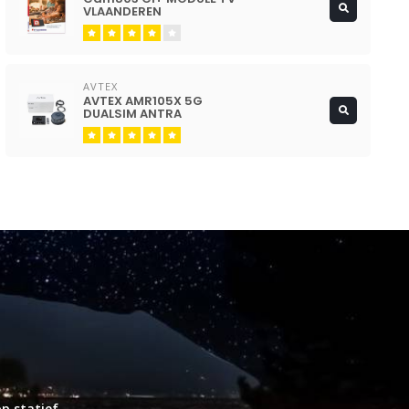
VLAANDEREN
AVTEX
AVTEX AMR105X 5G
DUALSIM ANTRA
p statief.