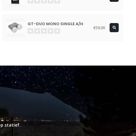
GT-DUO MONO SINGLE A/H
€59,00
p statief.