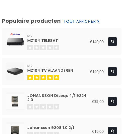
Populaire producten
TOUT AFFICHER
M7
MZ104 TELESAT
€140,00
M7
MZ104 TV VLAANDEREN
€140,00
JOHANSSON Diseqc 4/1 9224
2.0
€35,00
Johansson 9208 1.0 2/1
€19,00