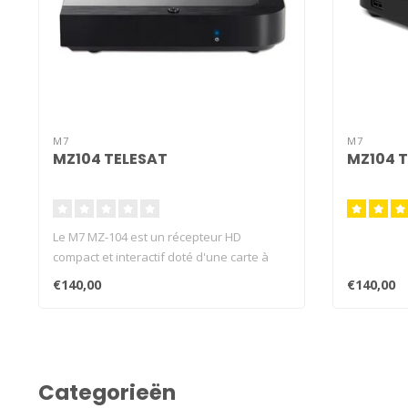
M7
M7
MZ104 TELESAT
MZ104 
Le M7 MZ-104 est un récepteur HD
compact et interactif doté d'une carte à
puc..
€140,00
€140,00
Categorieën