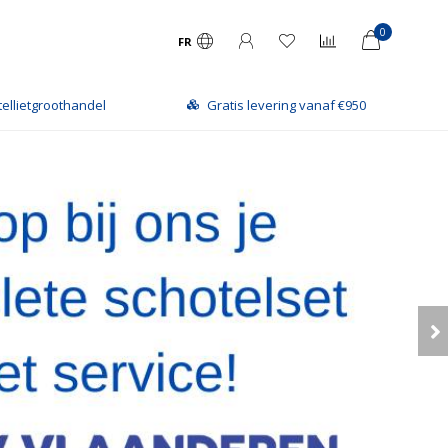
0
FR
vering vanaf €950
Levering via Bpost