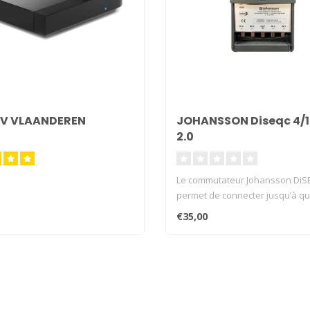
TV VLAANDEREN
JOHANSSON Diseqc 4/1
2.0
Le commutateur Johansson DiS
permet de connecter jusqu’à qu
sa..
€35,00