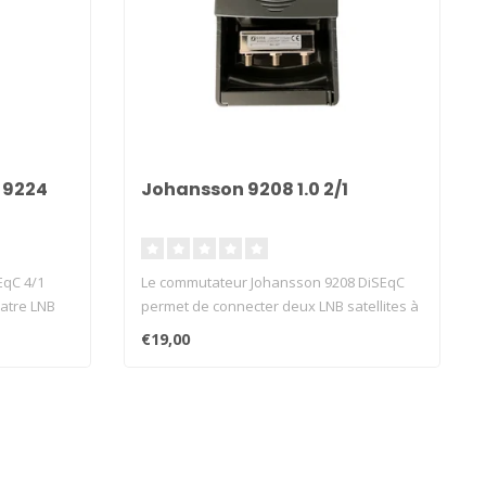
 9224
Johansson 9208 1.0 2/1
EqC 4/1
Le commutateur Johansson 9208 DiSEqC
atre LNB
permet de connecter deux LNB satellites à
..
€19,00