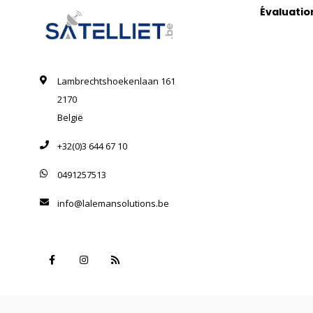
Évaluatio
Lambrechtshoekenlaan 161
2170
België
+32(0)3 644 67 10
0491257513
info@lalemansolutions.be