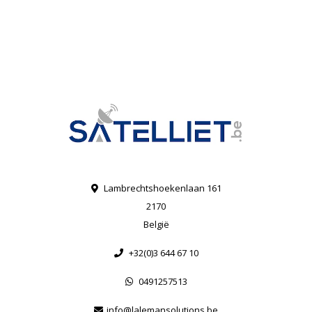
Lambrechtshoekenlaan 161
2170
België
+32(0)3 644 67 10
0491257513
info@lalemansolutions.be